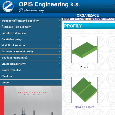
ORGANIZACE
HOME
PRŮMYSL
KOMPONENTY DOP
Transportní řetězové destičky
PROFILY
Řetězová kola a kladky
Ložiskové domečky
Stavitelné patky
Modulární koberce
Plastové a kovové profily
Součásti dopravníků
Vratné komponenty
Z profil
Dráhy (zatáčky)
BlueLine
Video
plošina s nosem