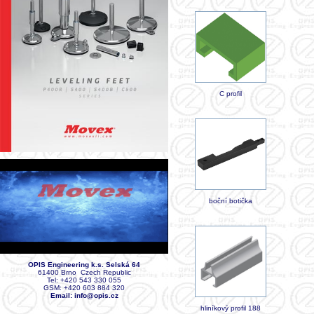
C profil
boční botička
OPIS Engineering k.s. Selská 64
61400 Brno Czech Republic
Tel: +420 543 330 055
GSM: +420 603 884 320
Email:
info@opis.cz
hliníkový profil 188